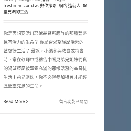
freshman.com.tw
,
數位策略
,
網路 造就人
,
聖
靈充滿的生活
你是否想要活出耶穌基督所應許的那種豐盛
且有活力的生命？ 你是否渴望經歷活潑的
基督徒生活？ 最近，小編參與教會或特會
時，常在敬拜中或禱告中看見弟兄姐妹們真
的渴望經歷被聖靈充滿的那樣活潑的基督徒
生活！弟兄姐妹，你不必得參加特會才能經
歷聖靈充滿的生命。
在
Read More
留言功能已關閉
〈被
聖
靈