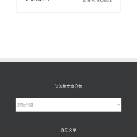
〈在
短
短
的
60
秒
內，
網
路
世
部落格文章分類
界
部
發
生
落
了
格
甚
文
近期文章
麼