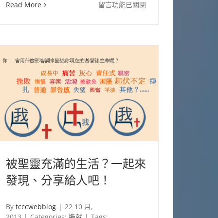
在
Read More
留言功能已關閉
〈善
用
E-
mail
簽
名
檔
增
加
福
音
被聖靈充滿的生活？一起來
接
發現、分享給人吧！
觸〉
中
By
tcccwebblog
|
22 10 月,
2013
|
Categories:
造就
|
Tags: