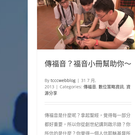
位
原
住
民
（Digital
native）
嗎？〉
中
傳福音？福音小冊幫助你～
By
tcccwebblog
|
31 7 月,
2013
|
Categories:
傳福音
,
數位策略資訊
,
資
源分享
傳福音是什麼呢？拿起聖經，覺得每一部分
都好重要，所以你從創世紀講到啟示錄？你
所信的是什麼？你覺得一個人信耶穌基督所