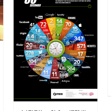
安
的
夜〉
中