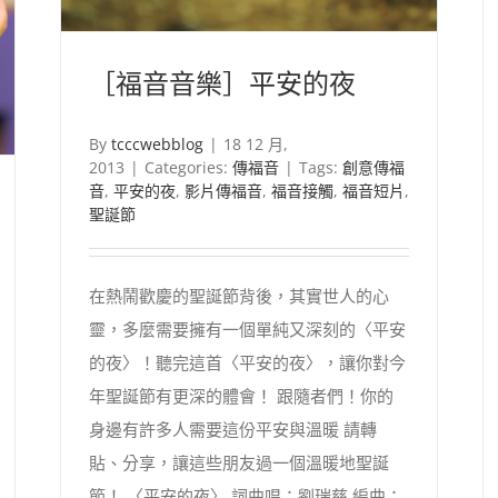
［福音音樂］平安的夜
By
tcccwebblog
|
18 12 月,
2013
|
Categories:
傳福音
|
Tags:
創意傳福
音
,
平安的夜
,
影片傳福音
,
福音接觸
,
福音短片
,
聖誕節
在熱鬧歡慶的聖誕節背後，其實世人的心
靈，多麼需要擁有一個單純又深刻的〈平安
的夜〉！聽完這首〈平安的夜〉，讓你對今
年聖誕節有更深的體會！ 跟隨者們！你的
身邊有許多人需要這份平安與溫暖 請轉
貼、分享，讓這些朋友過一個溫暖地聖誕
節！ 〈平安的夜〉 詞曲唱：劉瑞慈 編曲：