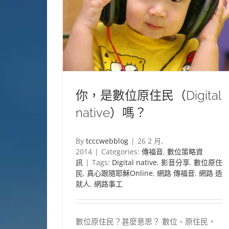
你，是數位原住民（Digital
native）嗎？
By
tcccwebblog
|
26 2 月,
2014
|
Categories:
傳福音
,
數位策略資
訊
|
Tags:
Digital native
,
影音分享
,
數位原住
民
,
真心跟隨耶穌Online
,
網路 傳福音
,
網路 造
就人
,
網路事工
數位原住民？甚麼意思？ 數位、原住民，