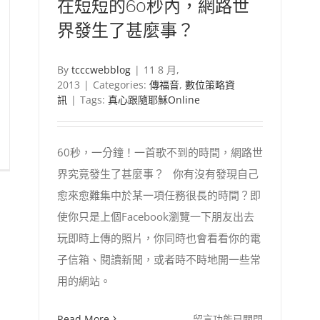
在短短的60秒內，網路世
界發生了甚麼事？
By
tcccwebblog
|
11 8 月,
2013
|
Categories:
傳福音
,
數位策略資
訊
|
Tags:
真心跟隨耶穌Online
60秒，一分鐘！一首歌不到的時間，網路世
界究竟發生了甚麼事？ 你有沒有發現自己
愈來愈難集中於某一項任務很長的時間？即
使你只是上個Facebook瀏覽一下朋友出去
玩即時上傳的照片，你同時也會看看你的電
子信箱、閱讀新聞，或者時不時地開一些常
用的網站。
在
Read More
留言功能已關閉