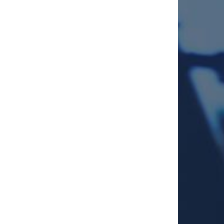
充
滿
的
生
活？
一
起
來
發
現、
分
享
給
人
吧！〉
中