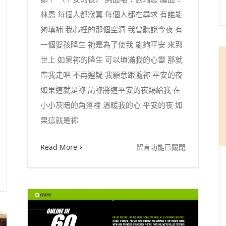
林恩 每個人都寂寞 每個人都在尋求 有誰能
夠填補 我心裡的那個空洞 我曾聽說今夜 有
一個嬰孩降生 祂是為了使我 能夠平安 來到
世上 如果祢的降生 可以填滿我的心靈 那就
帶我走吧 不再遲疑 我願意跟隨祢 平安的夜
如果這就是祢 請祢將這平安的夜賜給我 在
小小灰暗的角落裡 溫暖我的心 平安的夜 如
果這就是祢
在
Read More
留言功能已關閉
〈［福
音
音
樂］
平