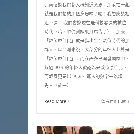
這兩個詞我們都大概知道意思，那湊在一起
就是我們想的那個意思嗎？嗯！我想應該相
距不遠！ 我們會說現在是科技發達的數位
時代（哈，順便幫該網打廣告了），那麼
「數位原住民」就是指出生在數位時代的那
群人，以台灣來說，大部分的年輕人都算是
「數位原住民」，而在許多已開發國家中，
超過 90% 的年輕人被認為是數位原住民，
而韓國更是以 99.6% 驚人的數字一路領
先。（註一）
在
Read More
留言功能已關閉
〈你，
是
數