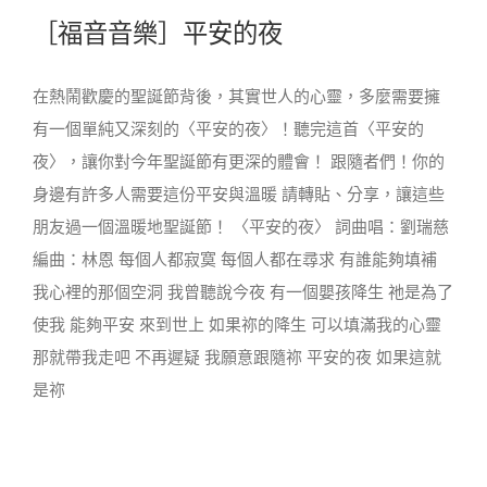
［福音音樂］平安的夜
在熱鬧歡慶的聖誕節背後，其實世人的心靈，多麼需要擁
有一個單純又深刻的〈平安的夜〉！聽完這首〈平安的
夜〉，讓你對今年聖誕節有更深的體會！ 跟隨者們！你的
身邊有許多人需要這份平安與溫暖 請轉貼、分享，讓這些
朋友過一個溫暖地聖誕節！ 〈平安的夜〉 詞曲唱：劉瑞慈
編曲：林恩 每個人都寂寞 每個人都在尋求 有誰能夠填補
我心裡的那個空洞 我曾聽說今夜 有一個嬰孩降生 祂是為了
使我 能夠平安 來到世上 如果祢的降生 可以填滿我的心靈
那就帶我走吧 不再遲疑 我願意跟隨祢 平安的夜 如果這就
是祢