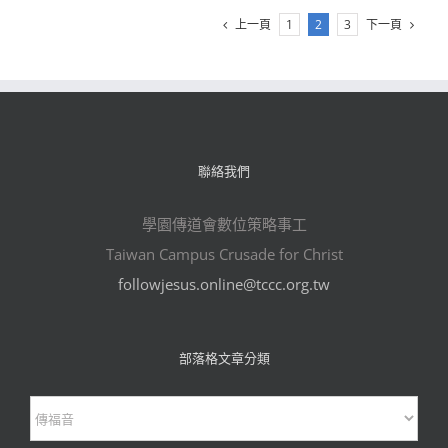
上一頁
下一頁
1
2
3
聯絡我們
學園傳道會數位策略事工
Taiwan Campus Crusade for Christ
followjesus.online@tccc.org.tw
部落格文章分類
部
落