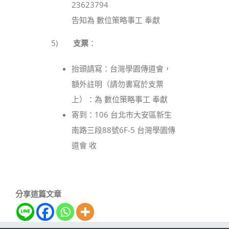
23623794
告知為 數位策略事工 奉獻
5)
支票
：
抬頭請寫：台灣學園傳道會，
額外註明（請勿書寫於支票
上）：為 數位策略事工 奉獻
寄到：106 台北市大安區新生
南路三段88號6F-5 台灣學園傳
道會 收
分享這篇文章