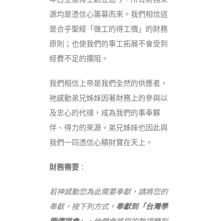
源均是憑信心籌募而來。我們相信這
是合乎聖經「做工的得工價」的財務
原則；也使我們的事工拓展不會受到
經費不足的攔阻。
我們相信上帝是我們全然的供應者，
祂感動弟兄姊妹因著財務上的參與以
及忠心的代禱，成為我們的事奉夥
伴、得力的來源。弟兄姊妹也因此與
我們一同憑信心積財寶在天上。
財務需要
：
若神感動您為此需要奉獻，請將您的
奉獻，按下列方式，
奉獻到「台灣學