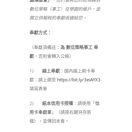
園傳道會」
，他們會將您的款項轉到
數位策略（事工）在學園的帳戶，並
開立供報稅的奉獻收據給您。
奉獻方式
：
（奉獻須備註：
為 數位策略事工 奉
獻
，否則會轉入公帳）
1)
線上奉獻
：國內線上刷卡奉
獻：請上網至
https://bit.ly/3eiAYX3
填寫表單
2)
紙本信用卡授權
：請使用「
信
用卡奉獻單
」（請按右鍵另存新
檔），並傳回本會。