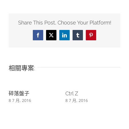
Share This Post, Choose Your Platform!
Facebook
X
LinkedIn
Tumblr
Pinterest
相關專案:
碎落盤子
Ctrl Z
8 7 月, 2016
8 7 月, 2016