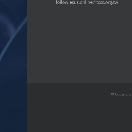
followjesus.online@tccc.org.tw
© Copyright