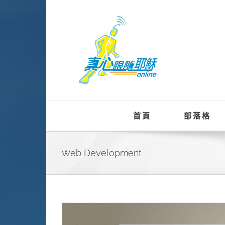
Skip
to
content
首頁
部落格
Web Development