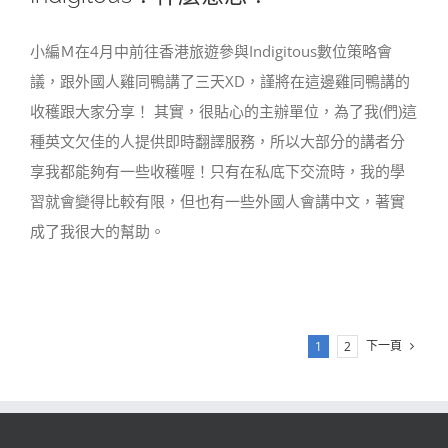
小編Ｍ在4月中前往香港旅遊參與Indigitous數位策略會
議，跟外國人雞同鴨講了三天XD，謹將在這邊雞同鴨講的
收穫跟大家分享！ 其實，很貼心的主辦單位，為了我(們)這
種英文欠佳的人提供即時翻譯服務，所以大部分的講者分
享我都能夠有一些收穫喔！只有在私底下交流時，我的學
習就會變得比較有限，但也有一些外國人會講中文，著實
成了我很大的幫助。
下一頁
1
2