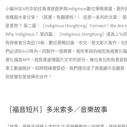
小編Ｍ在4月中前往香港旅遊參與Indigitous數位策略會議，
收穫跟大家分享！（其實，有翻譯啦！） 這是一系列的文章： 第一篇：［indi
麼意思？ 第二篇：［indigitous HongKong］Connect！We Are Ind
Why Indigitous？ 第四篇：［indigitous HongKon
有與會者分為近10組：數位策略討論、中文／英文影片製作、社群
們必須在6小時內一同製作一個專案，我所參與的組別為視覺化
覺化福音APP，我負責處理圖片文字的部分，幾位弟兄則負責寫
事工數據統計，但時間確實緊迫，我們僅完成了頁面顯示及翻頁（
但是實在是很棒的合作！
［福音短片］多米索多／音樂故事
「故事」是每天持續上演的生活 能夠觸動你心的故事，或許是那